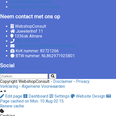
Over WebshopConsult
Webshop Co2 compensatie
Neem contact met ons op
WebshopConsult
Juwelenhof 11
1336sk
Almere
085 1301713
webshopconsult@internetdirect.nl
KvK nummer: 83721266
BTW nummer: NL862971925B01
Social
Copyright WebshopConsult -
Disclaimer
-
Privacy
Verklaring
-
Algemene Voorwaarden
Edit page
Dashboard
Settings
Website Design
Page cached on Mon. 10 Aug 02:15
Renew cache
Cookies