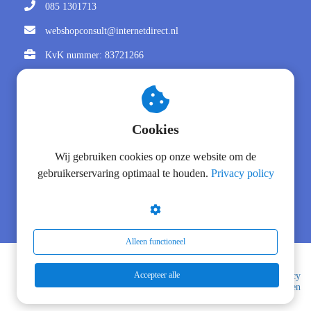
085 1301713
webshopconsult@internetdirect.nl
KvK nummer: 83721266
BTW nummer: NL862971925B01
Social
Cookies
Wij gebruiken cookies op onze website om de
gebruikerservaring optimaal te houden.
Privacy policy
Alleen functioneel
Accepteer alle
Copyright WebshopConsult -
Disclaimer
-
Privacy
Verklaring
-
Algemene Voorwaarden