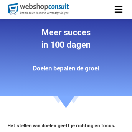
Meer succes
ngen
 policy
in 100 dagen
Doelen bepalen de groei
oneel
onele
s zijn
kelijk om
bsite te
ken. Ze
 gebruikt
asisfuncties
Het stellen van doelen geeft je richting en focus.
der deze