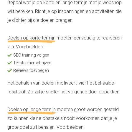
Bepaal wat je op korte en lange termijn met je webshop
s kan de
e niet
wilt bereiken. Richt je op inspanningen en activiteiten die
oneren.
je dichter bij die doelen brengen.
ieken
Doelen op korte termijn
moeten eenvoudig te realiseren
ische
s worden
zijn. Voorbeelden:
kt om
SEO training volgen
em
Teksten herschrijven
tie te
Reviews toevoegen
elen over
drag van
Het behalen van doelen motiveert, vier het behaalde
zoeker op
resultaat! Zo zul je sneller het volgende doel oppakken.
site.
ing
Doelen op lange termijn
moeten groot worden gesteld;
ingcookies
zo kunnen kleine obstakels nooit voorkomen dat je je
 gebruikt
grote doel zult behalen. Voorbeelden:
oekers te