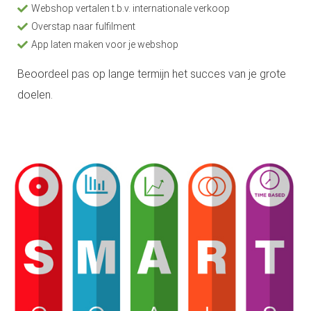
Webshop vertalen t.b.v. internationale verkoop
 op de
Overstap naar fulfilment
e. Hierdoor
App laten maken voor je webshop
 website-
ren
Beoordeel pas op lange termijn het succes van je grote
nte
doelen.
enties
gebaseerd
 gedrag van
ezoeker.
uren