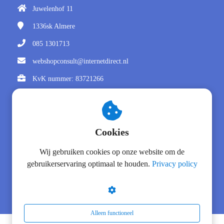
Juwelenhof 11
1336sk
Almere
085 1301713
webshopconsult@internetdirect.nl
KvK nummer: 83721266
BTW nummer: NL862971925B01
Social
Cookies
Wij gebruiken cookies op onze website om de
gebruikerservaring optimaal te houden.
Privacy policy
Alleen functioneel