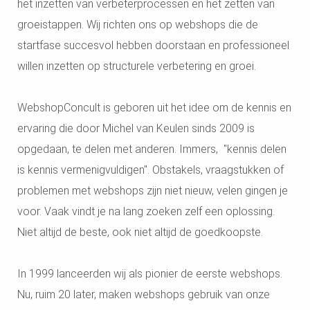
het inzetten van verbeterprocessen en het zetten van
s kan de
e niet
groeistappen. Wij richten ons op webshops die de
oneren.
startfase succesvol hebben doorstaan en professioneel
willen inzetten op structurele verbetering en groei.
ieken
ische
s worden
WebshopConcult is geboren uit het idee om de kennis en
kt om
ervaring die door Michel van Keulen sinds 2009 is
em
opgedaan, te delen met anderen. Immers, "kennis delen
tie te
is kennis vermenigvuldigen". Obstakels, vraagstukken of
elen over
drag van
problemen met webshops zijn niet nieuw, velen gingen je
zoeker op
voor. Vaak vindt je na lang zoeken zelf een oplossing.
site.
Niet altijd de beste, ook niet altijd de goedkoopste.
ing
ingcookies
In 1999 lanceerden wij als pionier de eerste webshops.
 gebruikt
Nu, ruim 20 later, maken webshops gebruik van onze
oekers te