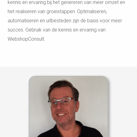
kennis en ervaring bij het genereren van meer omzet en
 op de
het realiseren van groeistappen. Optimaliseren,
e. Hierdoor
 website-
automatiseren en uitbesteden zijn de basis voor meer
ren
succes. Gebruik van de kennis en ervaring van
nte
WebshopConsult.
enties
gebaseerd
 gedrag van
ezoeker.
uren