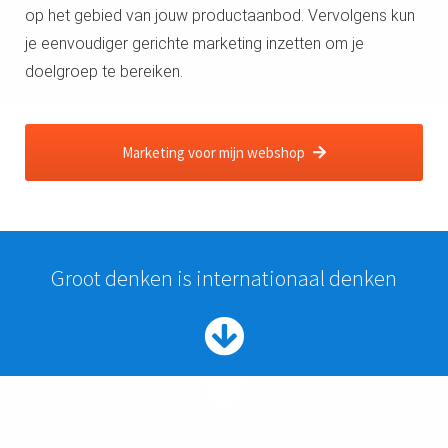
op het gebied van jouw productaanbod. Vervolgens kun
 op de
e. Hierdoor
je eenvoudiger gerichte marketing inzetten om je
 website-
doelgroep te bereiken.
ren
nte
enties
Marketing voor mijn webshop
gebaseerd
 gedrag van
ezoeker.
Groot denken is internationaal denken
uren