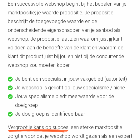
s kan de
Een succesvolle webshop begint bij het bepalen van je
e niet
marktpositie; je waarde propositie. Je propositie
oneren.
beschrijft de toegevoegde waarde en de
onderscheidende eigenschappen van je aanbod als
ieken
webshop. Je propositie laat zien waarom juist jij kunt
ische
voldoen aan de behoefte van de klant en waarom de
s worden
kt om
klant dit product juist bij jou en niet bij de concurrende
em
webshop zou moeten kopen.
tie te
elen over
Je bent een specialist in jouw vakgebied (autoriteit)
drag van
Je webshop is gericht op jouw specialisme / niche
zoeker op
Jouw specialisme biedt meerwaarde voor de
site.
doelgroep
ing
Je doelgroep is identificeerbaar
ingcookies
Vergroot je kans op succes
: een sterke marktpositie
 gebruikt
zorgt ervoor dat je webshop wordt gezien als een expert
oekers te