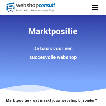
ngen
Marktpositie
 policy
De basis voor een
oneel
succesvolle webshop
onele
s zijn
kelijk om
bsite te
ken. Ze
 gebruikt
asisfuncties
Marktpositie - wat maakt jouw webshop bijzonder?
der deze